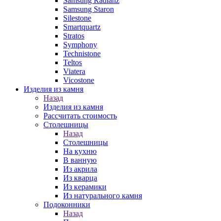
Samsung Radianz
Samsung Staron
Silestone
Smartquartz
Stratos
Symphony
Technistone
Teltos
Viatera
Vicostone
Изделия из камня
Назад
Изделия из камня
Рассчитать стоимость
Столешницы
Назад
Столешницы
На кухню
В ванную
Из акрила
Из кварца
Из керамики
Из натурального камня
Подоконники
Назад