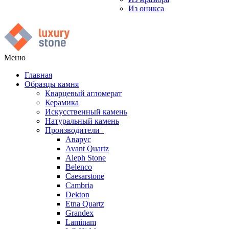
Из оникса
Меню
Главная
Образцы камня
Кварцевый агломерат
Керамика
Искусственный камень
Натуральный камень
Производители
Аварус
Avant Quartz
Aleph Stone
Belenco
Caesarstone
Cambria
Dekton
Etna Quartz
Grandex
Laminam