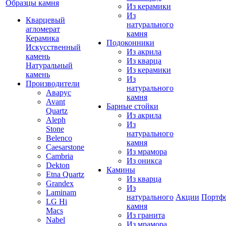
Образцы камня
Из керамики
Из
Кварцевый
натурального
агломерат
камня
Керамика
Подоконники
Искусственный
Из акрила
камень
Из кварца
Натуральный
Из керамики
камень
Из
Производители
натурального
Аварус
камня
Avant
Барные стойки
Quartz
Из акрила
Aleph
Из
Stone
натурального
Belenco
камня
Caesarstone
Из мрамора
Cambria
Из оникса
Dekton
Камины
Etna Quartz
Из кварца
Grandex
Из
Laminam
натурального
Акции
Портф
LG Hi
камня
Macs
Из гранита
Nabel
Из мрамора