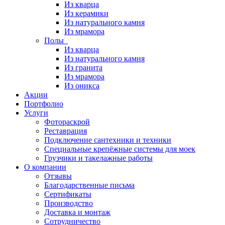
Из кварца
Из керамики
Из натурального камня
Из мрамора
Полы
Из кварца
Из натурального камня
Из гранита
Из мрамора
Из оникса
Акции
Портфолио
Услуги
Фотораскрой
Реставрация
Подключение сантехники и техники
Специальные крепёжные системы для моек
Грузчики и такелажные работы
О компании
Отзывы
Благодарственные письма
Сертификаты
Производство
Доставка и монтаж
Сотрудничество