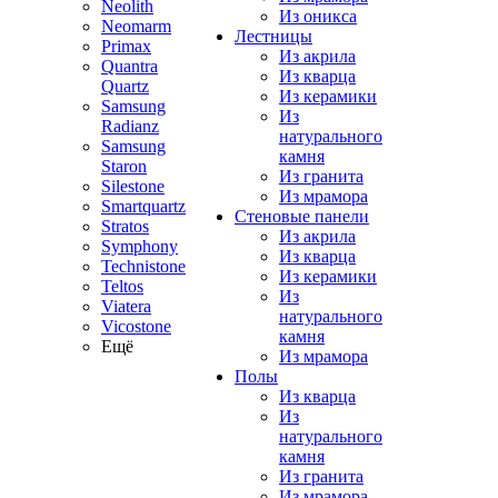
Neolith
Из оникса
Neomarm
Лестницы
Primax
Из акрила
Quantra
Из кварца
Quartz
Из керамики
Samsung
Из
Radianz
натурального
Samsung
камня
Staron
Из гранита
Silestone
Из мрамора
Smartquartz
Стеновые панели
Stratos
Из акрила
Symphony
Из кварца
Technistone
Из керамики
Teltos
Из
Viatera
натурального
Vicostone
камня
Ещё
Из мрамора
Полы
Из кварца
Из
натурального
камня
Из гранита
Из мрамора