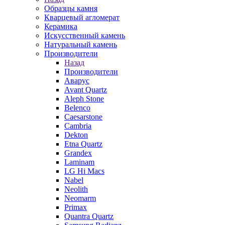
Образцы камня
Кварцевый агломерат
Керамика
Искусственный камень
Натуральный камень
Производители
Назад
Производители
Аварус
Avant Quartz
Aleph Stone
Belenco
Caesarstone
Cambria
Dekton
Etna Quartz
Grandex
Laminam
LG Hi Macs
Nabel
Neolith
Neomarm
Primax
Quantra Quartz