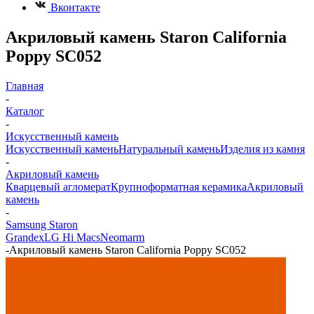
Вконтакте
Акриловый камень Staron California
Poppy SC052
Главная
-
Каталог
-
Искусственный камень
Искусственный камень
Натуральный камень
Изделия из камня
-
Акриловый камень
Кварцевый агломерат
Крупноформатная керамика
Акриловый
камень
-
Samsung Staron
Grandex
LG Hi Macs
Neomarm
-
Акриловый камень Staron California Poppy SC052