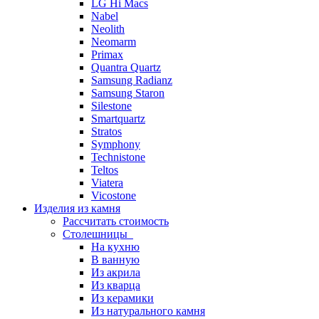
LG Hi Macs
Nabel
Neolith
Neomarm
Primax
Quantra Quartz
Samsung Radianz
Samsung Staron
Silestone
Smartquartz
Stratos
Symphony
Technistone
Teltos
Viatera
Vicostone
Изделия из камня
Рассчитать стоимость
Столешницы
На кухню
В ванную
Из акрила
Из кварца
Из керамики
Из натурального камня