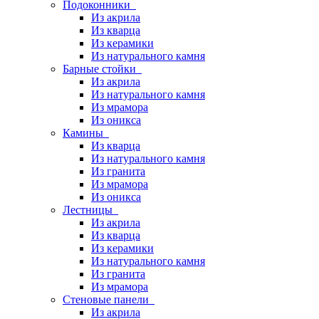
Подоконники
Из акрила
Из кварца
Из керамики
Из натурального камня
Барные стойки
Из акрила
Из натурального камня
Из мрамора
Из оникса
Камины
Из кварца
Из натурального камня
Из гранита
Из мрамора
Из оникса
Лестницы
Из акрила
Из кварца
Из керамики
Из натурального камня
Из гранита
Из мрамора
Стеновые панели
Из акрила